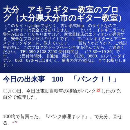
大分 アキラギター教室のブロ
グ（大分県大分市のギター教室）
（このサイトはhttpsではなく、古い形式http、のサイトなので、
『このサイトは安全ではありません。』、という、イレギュラーな
警告が出ることがありますけど、家電量販店のエディオンが運営す
る、安全なブログだけのサイトです。） 主にエレキギターとアコー
スティックギターを、教えています。 習おうかどうか？、ご検討
中の方は、このブログのトップページ全文を読んでから、ご連絡く
ださい。 TEL 090-8108-2290 受付時間は、（17:30〜19:30）で
す。 （受付時間外、非通知、県外、0120、0800、のフリーダイ
アル、050、070〜は出ません。業者の方の電話は、全てお断りしま
す。）
今日の出来事 100 「パンク！！」
〇月〇日、今日は電動自転車の後輪がパンク
したので、
自分で修理した。
100均で昔買った、『パンク修理キッド』、で充分、直せ
る。