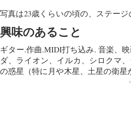
写真は23歳くらいの頃の、ステージ
興味のあること
ギター.作曲.MIDI打ち込み. 音楽
ダ、ライオン、イルカ、シロクマ、シ
の惑星（特に月や木星、土星の衛星
©