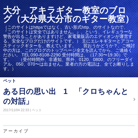
大分 アキラギター教室のブロ
グ（大分県大分市のギター教室）
（このサイトはhttpsではなく、古い形式http、のサイトなので、
『このサイトは安全ではありません。』、という、イレギュラーな
警告が出ることがありますけど、家電量販店のエディオンが運営す
る、安全なブログだけのサイトです。） 主にエレキギターとアコー
スティックギターを、教えています。 習おうかどうか？、ご検討
中の方は、このブログのトップページ全文を読んでから、ご連絡く
ださい。 TEL 090-8108-2290 受付時間は、（17:30〜19:30）で
す。 （受付時間外、非通知、県外、0120、0800、のフリーダイ
アル、050、070〜は出ません。業者の方の電話は、全てお断りしま
す。）
ペット
ある日の思い出 1 「クロちゃんと
の対話」
2017/11/04 22:33
ペット
アーカイブ