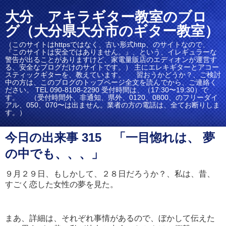
大分 アキラギター教室のブロ
グ（大分県大分市のギター教室）
（このサイトはhttpsではなく、古い形式http、のサイトなので、
『このサイトは安全ではありません。』、という、イレギュラーな
警告が出ることがありますけど、家電量販店のエディオンが運営す
る、安全なブログだけのサイトです。） 主にエレキギターとアコー
スティックギターを、教えています。 習おうかどうか？、ご検討
中の方は、このブログのトップページ全文を読んでから、ご連絡く
ださい。 TEL 090-8108-2290 受付時間は、（17:30〜19:30）で
す。 （受付時間外、非通知、県外、0120、0800、のフリーダイ
アル、050、070〜は出ません。業者の方の電話は、全てお断りしま
す。）
今日の出来事 315 「一目惚れは、 夢
の中でも、、、」
９月２９日、もしかして、２８日だろうか？、私は、昔、
すごく恋した女性の夢を見た。
まあ、詳細は、それぞれ事情があるので、ぼかして伝えた